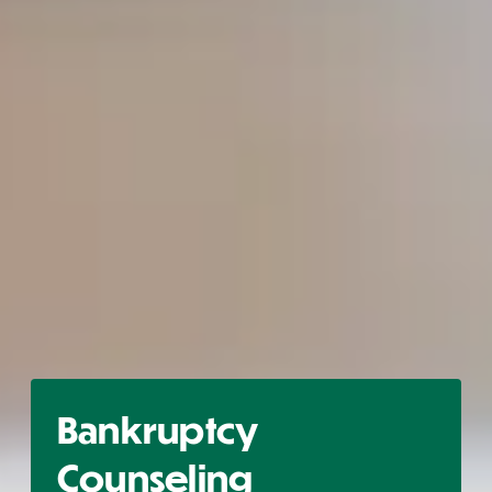
Bankruptcy
Counseling